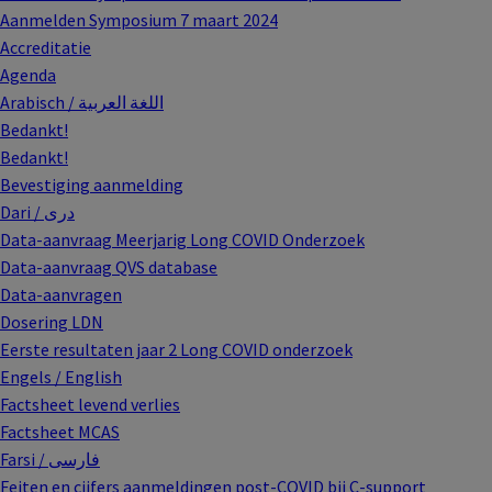
Aanmelden Symposium 7 maart 2024
Accreditatie
Agenda
Arabisch / اللغة العربية
Bedankt!
Bedankt!
Bevestiging aanmelding
Dari / دری
Data-aanvraag Meerjarig Long COVID Onderzoek
Data-aanvraag QVS database
Data-aanvragen
Dosering LDN
Eerste resultaten jaar 2 Long COVID onderzoek
Engels / English
Factsheet levend verlies
Factsheet MCAS
Farsi / فارسی
Feiten en cijfers aanmeldingen post-COVID bij C-support