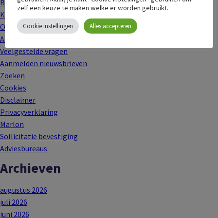
Bedankt
zelf een keuze te maken welke er worden gebruikt.
Klachten en geschillen
Online dossier in Solvio
Cookie instellingen
Alles accepteren
Aanmelden bij C-support
Veelgestelde vragen
Aanmelden nieuwsbrieven
Zoeken
Cookies
Disclaimer
Privacyverklaring
Marlon
Sollicitatie bevestiging
Adviesbureaus
Archieven
augustus 2026
juli 2026
juni 2026