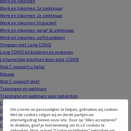
Werk en Inkomen
Werk en Inkomen: 1e ziektejaar
Werk en Inkomen: 2e ziektejaar
Werk en inkomen: financieel
Werk en inkomen: vanaf 3e ziektejaar
Werk en Inkomen: zelfstandigen
Omgaan met Long COVID
Long COVID bij kinderen en jongeren
Lichamelijke klachten door post-COVID
Hoe C-support u helpt
Nieuws
Wat C-support doet
Trainingen en webinars
Trainingen en webinars voor patiënten
Organisatie
Om u beter en persoonlijker te helpen, gebruiken wij cookies.
Over C-support
Met de cookies volgen wij en derde partijen uw
Werken bij C-support
internetgedrag binnen onze site. Door op “Alles accepteren”
Contact
te drukken, geef je toestemming om ALLE cookies te
gebruiken. Maar, je kunt "Cookie instellingen" gebruiken om