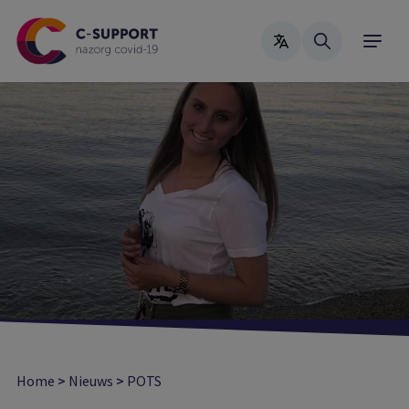
Skip
to
main
content
Home
>
Nieuws
>
POTS