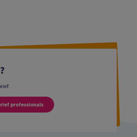
n?
rief.
ief professionals