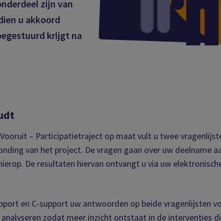
onderdeel zijn van
ndien u akkoord
oegestuurd krijgt na
udt
oruit – Participatietraject op maat vult u twee vragenlijste
fronding van het project. De vragen gaan over uw deelname 
hierop. De resultaten hiervan ontvangt u via uw elektronisch
port en C-support uw antwoorden op beide vragenlijsten voo
ct analyseren zodat meer inzicht ontstaat in de interventies