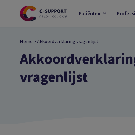
Skip
to
Patiënten
Profess
main
content
Home
>
Akkoordverklaring vragenlijst
Akkoordverklarin
vragenlijst