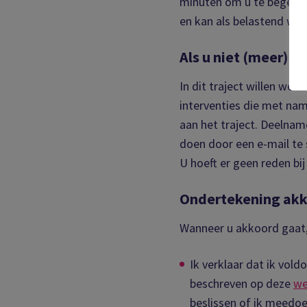
minuten om u te begeleid
en kan als belastend wor
Als u niet (meer) 
In dit traject willen we 
interventies die met name
aan het traject. Deelname
doen door een e-mail te
U hoeft er geen reden bij
Ondertekening akk
Wanneer u akkoord gaat,
Ik verklaar dat ik vol
beschreven op deze
we
beslissen of ik meedoe