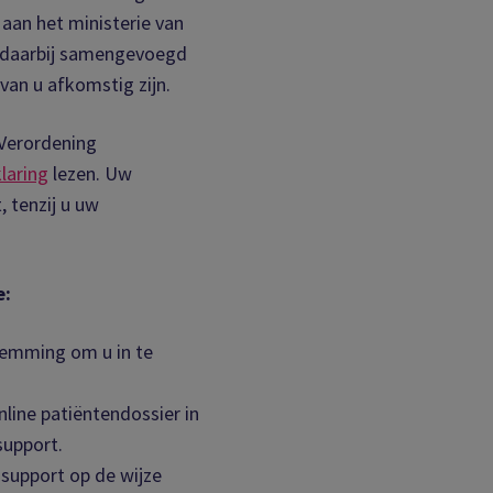
aan het ministerie van
 daarbij samengevoegd
an u afkomstig zijn.
Verordening
laring
lezen. Uw
, tenzij u uw
e:
stemming om u in te
line patiëntendossier in
support.
support op de wijze