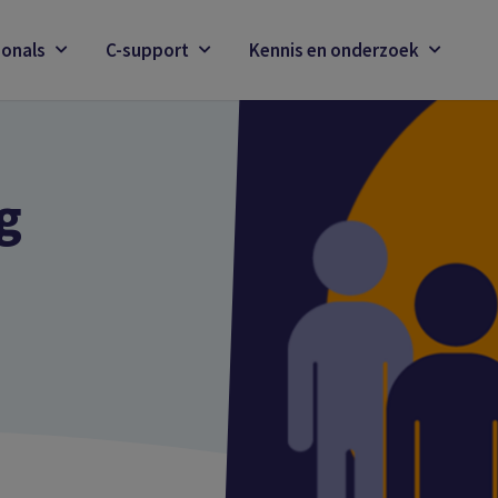
ionals
C-support
Kennis en onderzoek
g