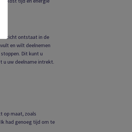
ng kost tijd en energie
 inzicht ontstaat in de
invult en wilt deelnemen
 stoppen. Dit kunt u
t u uw deelname intrekt.
ct op maat, zoals
 Ik had genoeg tijd om te