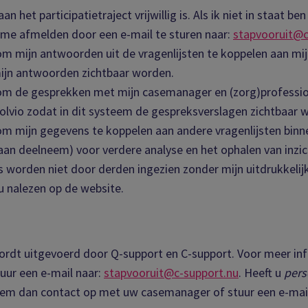
 het participatietraject vrijwillig is. Als ik niet in staat ben
 me afmelden door een e-mail te sturen naar:
stapvooruit@c
 mijn antwoorden uit de vragenlijsten te koppelen aan mijn 
mijn antwoorden zichtbaar worden.
m de gesprekken met mijn casemanager en (zorg)professio
 Solvio zodat in dit systeem de gespreksverslagen zichtbaar 
m mijn gegevens te koppelen aan andere vragenlijsten binn
raan deelneem) voor verdere analyse en het ophalen van inzic
 worden niet door derden ingezien zonder mijn uitdrukkeli
u nalezen op de website.
wordt uitgevoerd door Q-support en C-support. Voor meer inf
tuur een e-mail naar:
stapvooruit@c-support.nu
. Heeft u
pers
eem dan contact op met uw casemanager of stuur een e-mai