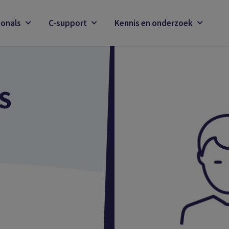
ionals
C-support
Kennis en onderzoek
S