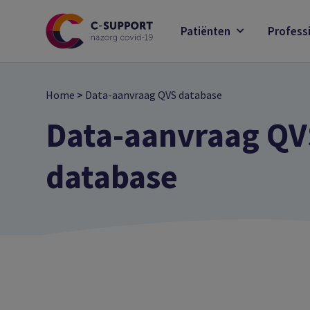
Skip
to
Patiënten
Profess
main
content
Home
>
Data-aanvraag QVS database
Data-aanvraag QV
database