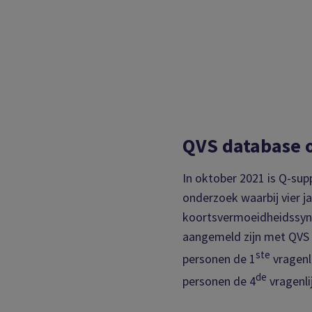
QVS database 
In oktober 2021 is Q-sup
onderzoek waarbij vier j
koortsvermoeidheidssynd
aangemeld zijn met QVS w
ste
personen de 1
vragenl
de
personen de 4
vragenlij