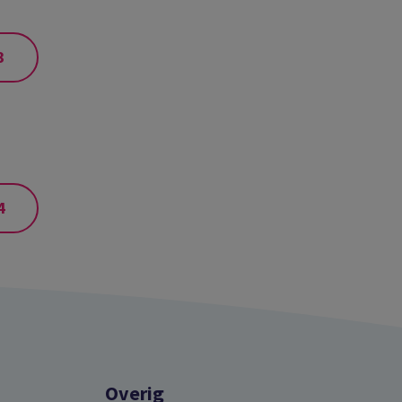
3
4
Overig