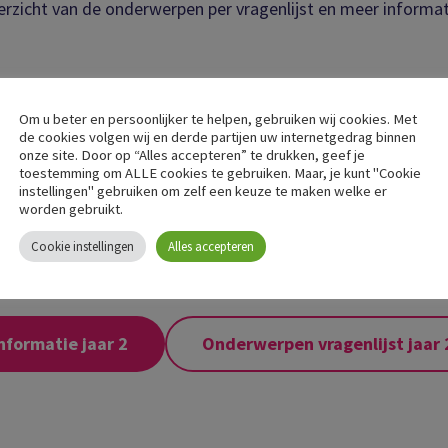
erzicht van de onderwerpen per vragenlijst en meer informa
Om u beter en persoonlijker te helpen, gebruiken wij cookies. Met
de cookies volgen wij en derde partijen uw internetgedrag binnen
onze site. Door op “Alles accepteren” te drukken, geef je
toestemming om ALLE cookies te gebruiken. Maar, je kunt "Cookie
nformatie jaar 1
Onderwerpen vragenlijst jaar 
instellingen" gebruiken om zelf een keuze te maken welke er
worden gebruikt.
Cookie instellingen
Alles accepteren
nformatie jaar 2
Onderwerpen vragenlijst jaar 