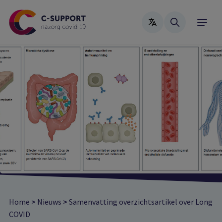
Skip
to
main
content
Home
>
Nieuws
>
Samenvatting overzichtsartikel over Long
COVID