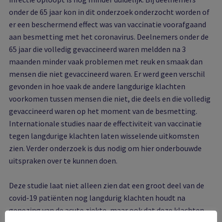
onder de 65 jaar kon in dit onderzoek onderzocht worden of
er een beschermend effect was van vaccinatie voorafgaand
aan besmetting met het coronavirus. Deelnemers onder de
65 jaar die volledig gevaccineerd waren meldden na 3
maanden minder vaak problemen met reuk en smaak dan
mensen die niet gevaccineerd waren. Er werd geen verschil
gevonden in hoe vaak de andere langdurige klachten
voorkomen tussen mensen die niet, die deels en die volledig
gevaccineerd waren op het moment van de besmetting.
Internationale studies naar de effectiviteit van vaccinatie
tegen langdurige klachten laten wisselende uitkomsten
zien. Verder onderzoek is dus nodig om hier onderbouwde
uitspraken over te kunnen doen.
Deze studie laat niet alleen zien dat een groot deel van de
covid-19 patiënten nog langdurig klachten houdt na
genezing van de acute ziekte, maar ook dat deze klachten