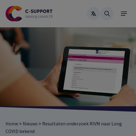
Skip
to
main
content
Home
>
Nieuws
>
Resultaten onderzoek RIVM naar Long
COVID bekend