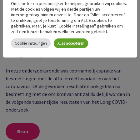
veel vaker voorkomen bij deze patiënten dan bij mensen
Om u beter en persoonlijker te helpen, gebruiken wij cookies.
met andere luchtweginfecties en mensen uit de algemene
Met de cookies volgen wij en derde partijen uw
internetgedrag binnen onze site. Door op “Alles accepteren”
populatie. Het feit dat de klachten óók regelmatig
te drukken, geef je toestemming om ALLE cookies te
voorkomen bij mensen die geen corona hebben gehad
gebruiken. Maar, je kunt "Cookie instellingen" gebruiken om
illustreert de uitdaging voor zorgverleners in de klinische
zelf een keuze te maken welke er worden gebruikt.
praktijk om voor een patiënt te bepalen in hoeverre een
Cookie instellingen
Alles accepteren
klacht wordt veroorzaakt door Long COVID, ook wel post-
COVID genoemd, of door een andere oorzaak.
In deze onderzoeksronde was voornamelijk sprake van
besmettingen met de alfa- en deltavarianten van het
coronavirus. Of de gevonden resultaten ook gelden na
besmetting met de omikronvariant zal duidelijk worden in
de volgende tussentijdse resultaten van het Long COVID-
onderzoek.
Bron