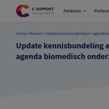
Skip
to
Patiënten
Profess
main
content
Home
>
Nieuws
>
Update kennisbundeling en -agenda 
Update kennisbundeling e
agenda biomedisch onder