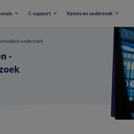
ionals
C-support
Kennis en onderzoek
biomedisch onderzoek
n -
zoek