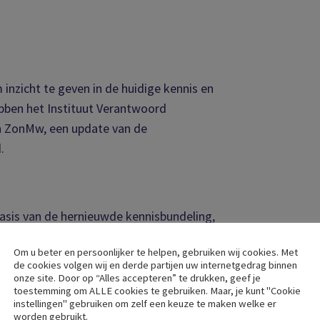
inzicht te geven in de huidige kennis en
bben het Instituut Verantwoord
an ZonMw, een update van de
.
sis van de hernieuwde kennisbundeling,
p het gebied van biomedisch onderzoek naar
Om u beter en persoonlijker te helpen, gebruiken wij cookies. Met
chreven in het rapport ‘update
de cookies volgen wij en derde partijen uw internetgedrag binnen
onze site. Door op “Alles accepteren” te drukken, geef je
toestemming om ALLE cookies te gebruiken. Maar, je kunt "Cookie
instellingen" gebruiken om zelf een keuze te maken welke er
op de website van ZonMw.
worden gebruikt.