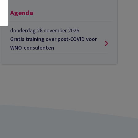
Agenda
donderdag 26 november 2026
Gratis training over post-COVID voor
WMO-consulenten