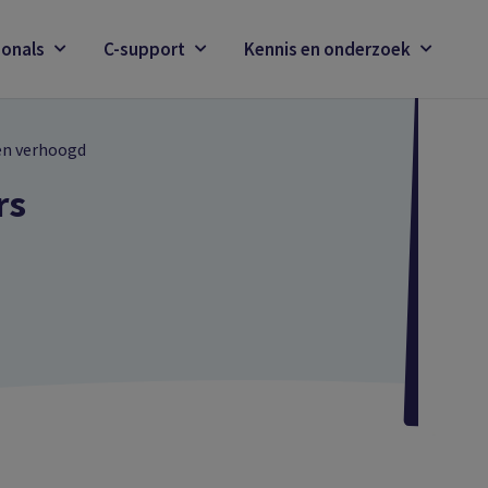
ionals
C-support
Kennis en onderzoek
en verhoogd
rs