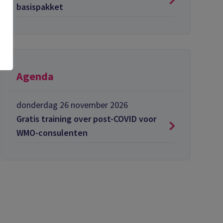
basispakket
Agenda
donderdag 26 november 2026
Gratis training over post-COVID voor
WMO-consulenten