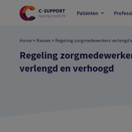
Skip
to
Patiënten
Profess
main
content
Home
>
Nieuws
>
Regeling zorgmedewerkers verlengd 
Regeling zorgmedewerke
verlengd en verhoogd