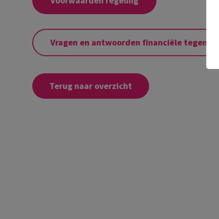
Voorwaarden regeling
Vragen en antwoorden financiële tegemoe
Terug naar overzicht