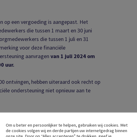
n op een vergoeding is aangepast. Het
dewerkers die tussen 1 maart en 30 juni
orgmedewerkers die tussen 1 juli en 31
merking voor deze financiële
dersteuning aanvragen
van 1 juli 2024 om
0 uur.
0 ontvingen, hebben uiteraard ook recht op
ciële ondersteuning niet opnieuw aan te
n advies geven over deze regeling.
Om u beter en persoonlijker te helpen, gebruiken wij cookies. Met
de cookies volgen wij en derde partijen uw internetgedrag binnen
onze site. Door op “Alles accepteren” te drukken, geef je