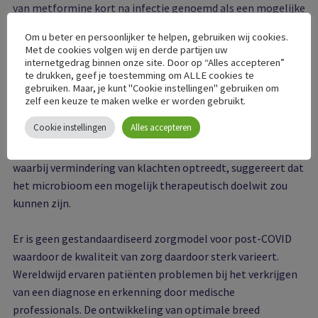
van metformine kort na infectie genoemd als een mogelijke
manier om het risico op post-COVID te verminderen.
Om u beter en persoonlijker te helpen, gebruiken wij cookies.
Met de cookies volgen wij en derde partijen uw
Het bewijs voor effectieve post-COVID behandelingen blijft
internetgedrag binnen onze site. Door op “Alles accepteren”
te drukken, geef je toestemming om ALLE cookies te
beperkt. Gebrek aan goede klinische studies voor het
gebruiken. Maar, je kunt "Cookie instellingen" gebruiken om
onderbouwen van behandelingskeuzes, zorgen voor de
zelf een keuze te maken welke er worden gebruikt.
toepassing van methoden en behandelingen gebaseerd op
Cookie instellingen
Alles accepteren
soortgelijke aandoeningen. Een voorbeeld van een goed
uitgevoerde studie over de modulatie van het microbioom
waarbij vermindering van klachten optreedt, suggereert dat
het microbioom een mogelijk therapeutisch doelwit zou
kunnen zijn.
Er is geen gestandaardiseerd zorgmodel voor post-COVID
waardoor de kwaliteit van zorg daardoor sterk varieert.
Wereldwijd ervaren patiënten problemen bij het verkrijgen
van een diagnose en erkenning door medische
professionals. De ontwikkeling van optimale breed