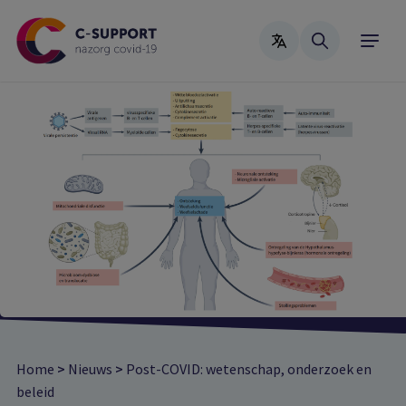
Skip
to
main
content
Home
>
Nieuws
>
Post-COVID: wetenschap, onderzoek en
beleid