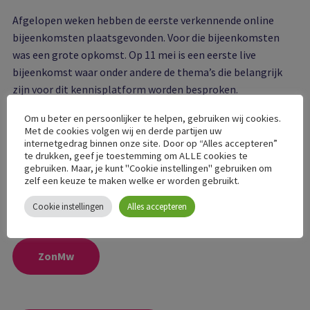
Afgelopen weken hebben de eerste verkennende online
bijeenkomsten plaatsgevonden. Voor die bijeenkomsten
was een grote opkomst. Op 11 mei is een eerste live
bijeenkomst waar onder andere de thema’s die belangrijk
zijn voor dit kennisplatform worden besproken.
Om u beter en persoonlijker te helpen, gebruiken wij cookies.
Subsidie
Met de cookies volgen wij en derde partijen uw
internetgedrag binnen onze site. Door op “Alles accepteren”
te drukken, geef je toestemming om ALLE cookies te
Om dit kennisplatform op te zetten is een subsidie door
gebruiken. Maar, je kunt "Cookie instellingen" gebruiken om
ZonMw verstrekt voor twee jaar. Daarna wordt gekeken of
zelf een keuze te maken welke er worden gebruikt.
en zo ja op welke wijze het al dan niet een vervolg moet
Cookie instellingen
Alles accepteren
krijgen.
ZonMw