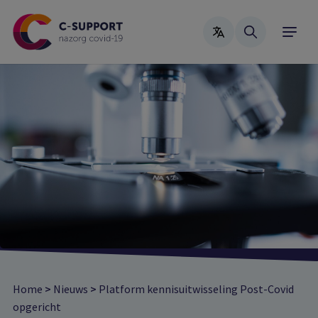
Skip
to
main
content
Home
>
Nieuws
>
Platform kennisuitwisseling Post-Covid
opgericht