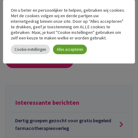
opbrengsten naar kennisdisseminatie? Bekijk onderstaand
document.
Om u beter en persoonlijker te helpen, gebruiken wij cookies.
Met de cookies volgen wij en derde partijen uw
internetgedrag binnen onze site. Door op “Alles accepteren”
te drukken, geef je toestemming om ALLE cookies te
Wetenschappelijk landschap post-COVID
gebruiken. Maar, je kunt "Cookie instellingen" gebruiken om
zelf een keuze te maken welke er worden gebruikt.
Cookie instellingen
Alles accepteren
Terug naar overzicht
Interessante berichten
Dertig groepen gezocht voor gratis begeleid
farmacotherapieoverleg