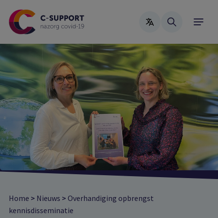
Skip
to
main
content
Home
>
Nieuws
>
Overhandiging opbrengst
kennisdisseminatie