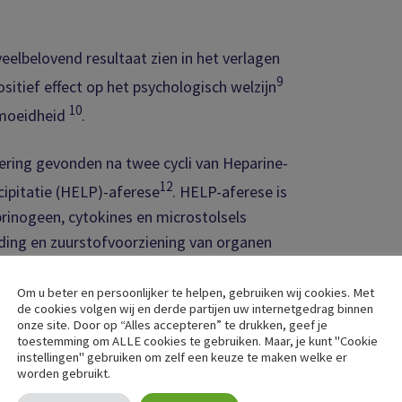
veelbelovend resultaat zien in het verlagen
9
itief effect op het psychologisch welzijn
10
rmoeidheid
.
ering gevonden na twee cycli van Heparine-
12
ipitatie (HELP)-aferese
. HELP-aferese is
brinogeen, cytokines en microstolsels
ding en zuurstofvoorziening van organen
Om u beter en persoonlijker te helpen, gebruiken wij cookies. Met
de cookies volgen wij en derde partijen uw internetgedrag binnen
n, cytokines, gifstoffen (toxines) en
onze site. Door op “Alles accepteren” te drukken, geef je
 bij langdurig (>2 jaar) en ernstig
toestemming om ALLE cookies te gebruiken. Maar, je kunt "Cookie
instellingen" gebruiken om zelf een keuze te maken welke er
g zien in vermoeidheid, kwaliteit van leven,
worden gebruikt.
13, 14
de symptomen.