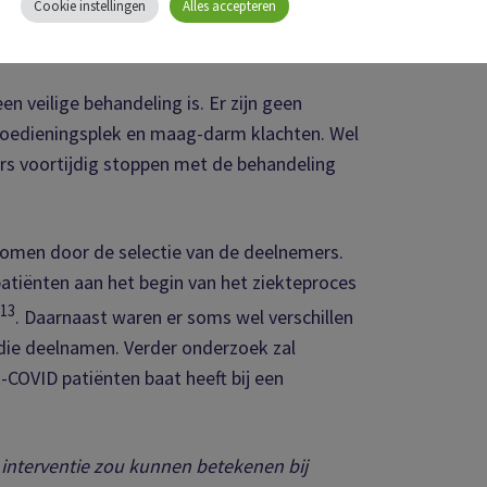
Cookie instellingen
Alles accepteren
n veilige behandeling is. Er zijn geen
e toedieningsplek en maag-darm klachten. Wel
ers voortijdig stoppen met de behandeling
n komen door de selectie van de deelnemers.
atiënten aan het begin van het ziekteproces
13
. Daarnaast waren er soms wel verschillen
 die deelnamen. Verder onderzoek zal
COVID patiënten baat heeft bij een
 interventie zou kunnen betekenen bij