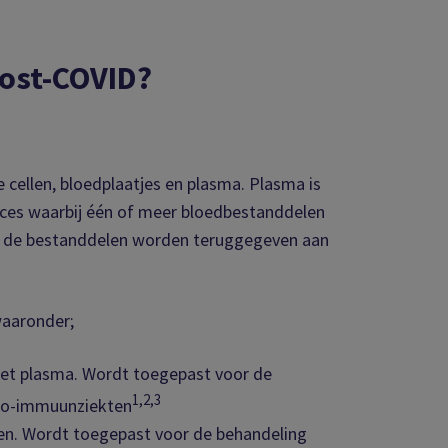
post-COVID?
e cellen, bloedplaatjes en plasma. Plasma is
roces waarbij één of meer bloedbestanddelen
van de bestanddelen worden teruggegeven aan
waaronder;
het plasma. Wordt toegepast voor de
1,2,3
uto-immuunziekten
len. Wordt toegepast voor de behandeling