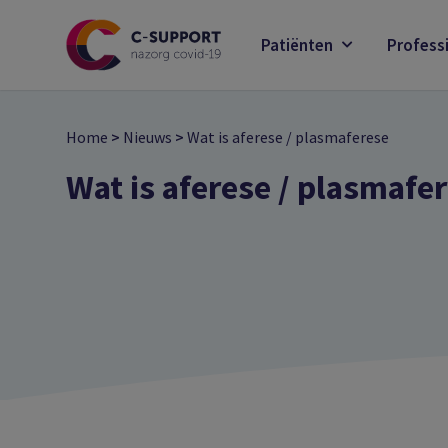
Skip
to
Patiënten
Profess
main
content
Home
>
Nieuws
>
Wat is aferese / plasmaferese
Wat is aferese / plasmaf