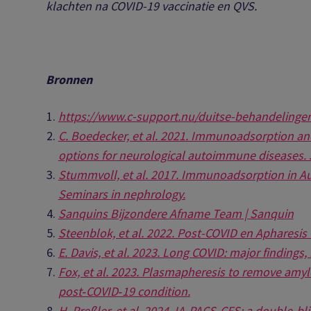
klachten na COVID-19 vaccinatie en QVS.
Bronnen
https://www.c-support.nu/duitse-behandelinge
C. Boedecker, et al. 2021. Immunoadsorption an
options for neurological autoimmune diseases. 
Stummvoll, et al. 2017. Immunoadsorption in Au
Seminars in nephrology.
Sanquins Bijzondere Afname Team | Sanquin
Steenblok, et al. 2022. Post-COVID en Apharesi
E. Davis, et al. 2023. Long COVID: major findi
Fox, et al. 2023. Plasmapheresis to remove amyloi
post‐COVID‐19 condition.
H. Preßler, et al. 2024. IA-PACS-CFS: a double-