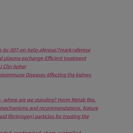
n-bc-007-en-help-aferese/?mark=aferese
d plasma exchange-Efficient treatment
J Clin Apher
toimmune Diseases Affecting the kidney.
s – where are we standing? Horm Metab Res.
ngs, mechanisms and recommendations. Nature
d fibrin(ogen) particles for treating the
blinded, randomized, sham-controlled,