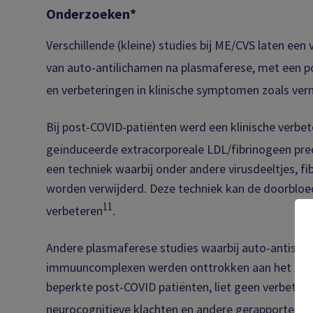
Onderzoeken*
Verschillende (kleine) studies bij ME/CVS laten een 
van auto-antilichamen na plasmaferese, met een pos
en verbeteringen in klinische symptomen zoals ve
Bij post-COVID-patiënten werd een klinische verbet
geïnduceerde extracorporeale LDL/fibrinogeen prec
een techniek waarbij onder andere virusdeeltjes, fi
worden verwijderd. Deze techniek kan de doorbloe
11
verbeteren
.
Andere plasmaferese studies waarbij auto-antistoffe
immuuncomplexen werden onttrokken aan het plasma
beperkte post-COVID patiënten, liet geen verbeterin
neurocognitieve klachten en andere gerapporteer