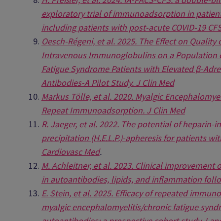
exploratory trial of immunoadsorption in patien
including patients with post-acute COVID-19 CFS 
Oesch-Régeni, et al. 2025. The Effect on Quality
Intravenous Immunoglobulins on a Population o
Fatigue Syndrome Patients with Elevated β-Adr
Antibodies-A Pilot Study. J Clin Med
Markus Tölle, et al. 2020. Myalgic Encephalomyel
Repeat Immunoadsorption. J Clin Med
R. Jaeger, et al. 2022. The potential of heparin
precipitation (H.E.L.P.)-apheresis for patients w
Cardiovasc Med
.
M. Achleitner, et al. 2023. Clinical improvement
in autoantibodies, lipids, and inflammation foll
E. Stein, et al. 2025. Efficacy of repeated immu
myalgic encephalomyelitis/chronic fatigue synd
autoantibodies: a prospective cohort study. Lan