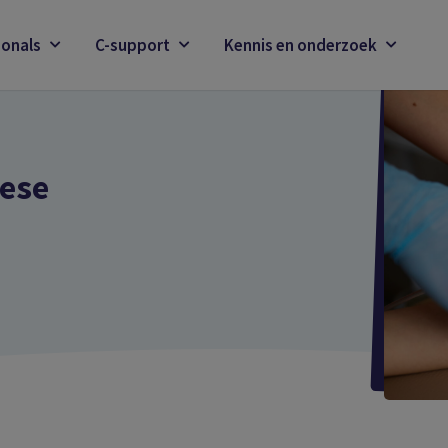
ionals
C-support
Kennis en onderzoek
erese