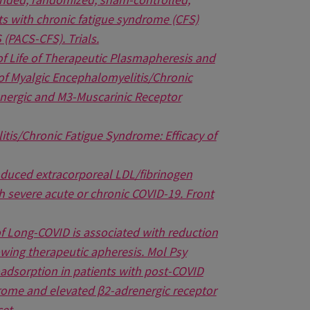
ts with chronic fatigue syndrome (CFS)
(PACS-CFS). Trials.
 of Life of Therapeutic Plasmapheresis and
f Myalgic Encephalomyelitis/Chronic
energic and M3-Muscarinic Receptor
itis/Chronic Fatigue Syndrome: Efficacy of
-induced extracorporeal LDL/fibrinogen
ith severe acute or chronic COVID-19. Front
 of Long-COVID is associated with reduction
owing therapeutic apheresis. Mol Psy
noadsorption in patients with post-COVID
rome and elevated β2-adrenergic receptor
cet
.