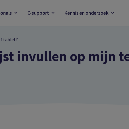
ionals
C-support
Kennis en onderzoek
of tablet?
jst invullen op mijn t