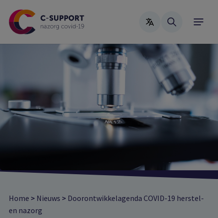
Skip
to
main
content
Home
>
Nieuws
>
Doorontwikkelagenda COVID-19 herstel-
en nazorg