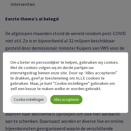
interventies
Eerste thema’s al belegd
De afgelopen maanden stond de wereld rondom post-COVID
niet stil. Zo is er bijvoorbeeld al 32 miljoen beschikbaar
gesteld door demissionair minister Kuipers van VWS voor de
inrichting van een onderzoeks- en expertisenetwerk en om
onderzoek te doen naar post-COVID en heeft ZonMW
Om u beter en persoonlijker te helpen, gebruiken wij cookies.
Met de cookies volgen wij en derde partijen uw
hiervoor inmiddels de eerste subsidiecall uitgezet.
internetgedrag binnen onze site. Door op “Alles accepteren”
te drukken, geef je toestemming om ALLE cookies te
gebruiken. Maar, je kunt "Cookie instellingen" gebruiken om
Met deze ontwikkelingen zijn de eerste vijf thema’s al
zelf een keuze te maken welke er worden gebruikt.
belegd. De thema’s 6, 7 en 8 moeten volgens het Platform
nog meer aandacht krijgen. Het Platform
Cookie instellingen
Alles accepteren
Kennisuitwisseling COVID-19 herstel- en nazorg gaat
daarom haar deelnemers oproepen om ook hier aandacht
aan te schenken. Daarnaast worden er diverse live en online
bijeenkomsten georganiseerd waarin de verschillende