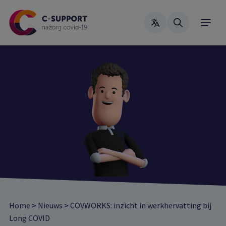
Skip
to
main
content
Home
>
Nieuws
>
COVWORKS: inzicht in werkhervatting bij
Long COVID