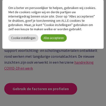
Het onderzoek maakt onderdeel uit van COVWORKS, een
Om u beter en persoonlijker te helpen, gebruiken wij cookies.
kortlopend onderzoek van acht maanden. Het onderzoek
Met de cookies volgen wij en derde partijen uw
bestaat uit zowel kwalitatief als kwantitatief (cijfermatig)
internetgedrag binnen onze site. Door op “Alles accepteren”
te drukken, geef je toestemming om ALLE cookies te
onderzoek. Na de zomer worden de resultaten van het
gebruiken. Maar, je kunt "Cookie instellingen" gebruiken om
kwantitatieve onderzoek verwacht.
zelf een keuze te maken welke er worden gebruikt.
Cookie instellingen
Alles accepteren
COVWORKS maakt deel uit van het programma COVID-19 en
werk waarin Centrum Werk Gezondheid samen met C-
support voorlichting- en scholingsmaterialen ontwikkelt
rond werken met langdurige coronaklachten. De nieuwe
inzichten zijn ook verwerkt in een herziene
handreiking
COVID-19 en werk
Gebruik de factoren en profielen