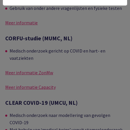
Patiënten worden twee jaar gevolgd
Gebruik van onder andere vragenlijsten en fysieke testen
Meer informatie
CORFU-studie (MUMC, NL)
Medisch onderzoek gericht op COVID en hart- en
vaatziekten
Meer informatie ZonMw
Meer informatie Capacity
CLEAR COVID-19 (UMCU, NL)
Medisch onderzoek naar modellering van gevolgen
COVID-19
Met behulp van ‘medical twins’ vanuit stamcelonderzoek