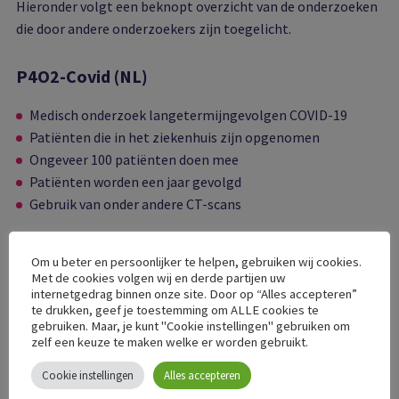
Hieronder volgt een beknopt overzicht van de onderzoeken
die door andere onderzoekers zijn toegelicht.
P4O2-Covid (NL)
Medisch onderzoek langetermijngevolgen COVID-19
Patiënten die in het ziekenhuis zijn opgenomen
Ongeveer 100 patiënten doen mee
Patiënten worden een jaar gevolgd
Gebruik van onder andere CT-scans
Meer informatie
Om u beter en persoonlijker te helpen, gebruiken wij cookies.
Met de cookies volgen wij en derde partijen uw
CO-FLOW (Erasmus, NL)
internetgedrag binnen onze site. Door op “Alles accepteren”
te drukken, geef je toestemming om ALLE cookies te
gebruiken. Maar, je kunt "Cookie instellingen" gebruiken om
Medisch onderzoek langetermijngevolgen COVID-19
zelf een keuze te maken welke er worden gebruikt.
Patiënten die in het ziekenhuis zijn opgenomen
Cookie instellingen
Alles accepteren
Ongeveer 400 patiënten doen mee