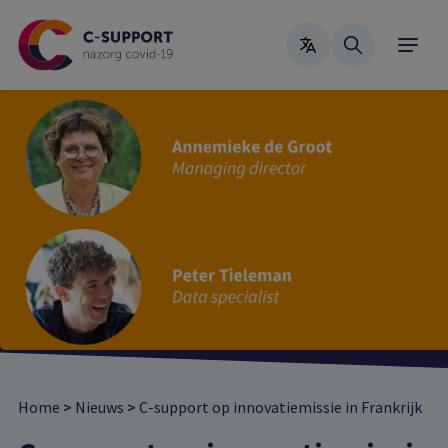
Skip
to
main
content
Home
>
Nieuws
>
C-support op innovatiemissie in Frankrijk