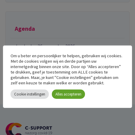
Agenda
donderdag 26 november 2026
Gratis training over post-COVID voor WMO-
Om u beter en persoonlijker te helpen, gebruiken wij cookies.
consulenten
Met de cookies volgen wij en derde partijen uw
internetgedrag binnen onze site. Door op “Alles accepteren”
te drukken, geef je toestemming om ALLE cookies te
gebruiken. Maar, je kunt "Cookie instellingen" gebruiken om
zelf een keuze te maken welke er worden gebruikt.
Cookie instellingen
Alles accepteren