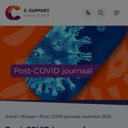
Skip
to
main
content
Home
>
Nieuws
>
Post-COVID journaal november 2025