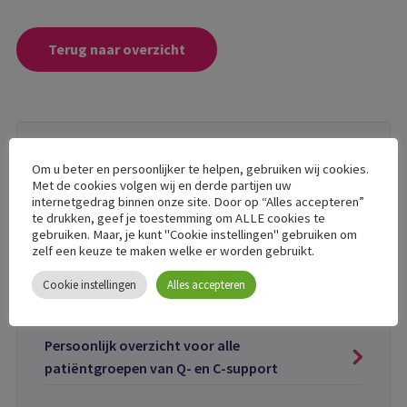
Terug naar overzicht
Om u beter en persoonlijker te helpen, gebruiken wij cookies.
Interessante berichten
Met de cookies volgen wij en derde partijen uw
internetgedrag binnen onze site. Door op “Alles accepteren”
te drukken, geef je toestemming om ALLE cookies te
Update 1-8: Aanmelden bij C-support niet
gebruiken. Maar, je kunt "Cookie instellingen" gebruiken om
meer mogelijk
zelf een keuze te maken welke er worden gebruikt.
Cookie instellingen
Alles accepteren
Nieuwsbrief juli 2026
Persoonlijk overzicht voor alle
patiëntgroepen van Q- en C-support