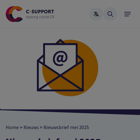
Skip
to
main
content
Home
>
Nieuws
>
Nieuwsbrief mei 2025