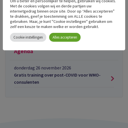
Om u beter en persoonlijker te helpen, gebruiken wij cookies.
Persoonlijk overzicht voor alle
Met de cookies volgen wij en derde partijen uw
patiëntgroepen van Q- en C-support
internetgedrag binnen onze site. Door op “Alles accepteren”
te drukken, geef je toestemming om ALLE cookies te
gebruiken. Maar, je kunt "Cookie instellingen" gebruiken om
zelf een keuze te maken welke er worden gebruikt.
Cookie instellingen
Alles accepteren
Agenda
donderdag 26 november 2026
Gratis training over post-COVID voor WMO-
consulenten