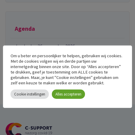
Agenda
donderdag 26 november 2026
Gratis training over post-COVID voor WMO-
Om u beter en persoonlijker te helpen, gebruiken wij cookies.
consulenten
Met de cookies volgen wij en derde partijen uw
internetgedrag binnen onze site. Door op “Alles accepteren”
te drukken, geef je toestemming om ALLE cookies te
gebruiken. Maar, je kunt "Cookie instellingen" gebruiken om
zelf een keuze te maken welke er worden gebruikt.
Cookie instellingen
Alles accepteren