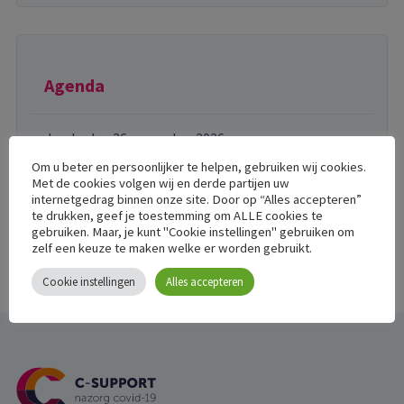
Agenda
donderdag 26 november 2026
Gratis training over post-COVID voor WMO-
Om u beter en persoonlijker te helpen, gebruiken wij cookies.
consulenten
Met de cookies volgen wij en derde partijen uw
internetgedrag binnen onze site. Door op “Alles accepteren”
te drukken, geef je toestemming om ALLE cookies te
gebruiken. Maar, je kunt "Cookie instellingen" gebruiken om
zelf een keuze te maken welke er worden gebruikt.
Cookie instellingen
Alles accepteren