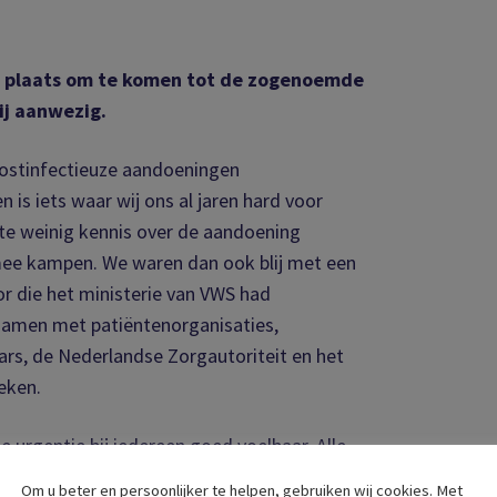
e plaats om te komen tot de zogenoemde
ij aanwezig.
postinfectieuze aandoeningen
 is iets waar wij ons al jaren hard voor
te weinig kennis over de aandoening
ee kampen. We waren dan ook blij met een
r die het ministerie van VWS had
samen met patiëntenorganisaties,
rs, de Nederlandse Zorgautoriteit en het
eken.
 urgentie bij iedereen goed voelbaar. Alle
n te werken aan betere zorg voor mensen
Om u beter en persoonlijker te helpen, gebruiken wij cookies. Met