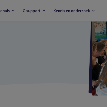
ionals
C-support
Kennis en onderzoek