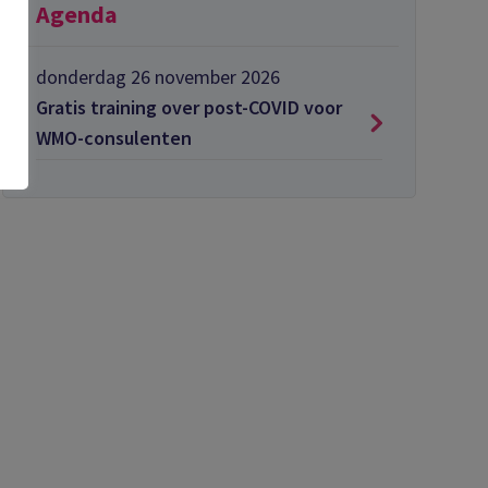
Agenda
donderdag 26 november 2026
Gratis training over post-COVID voor
WMO-consulenten