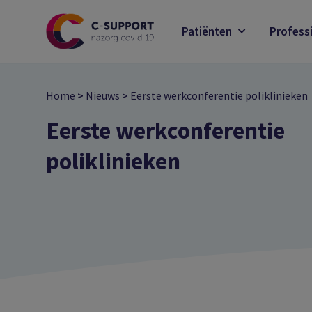
Skip
to
Patiënten
Profess
main
content
Home
>
Nieuws
>
Eerste werkconferentie poliklinieken
Eerste werkconferentie
poliklinieken