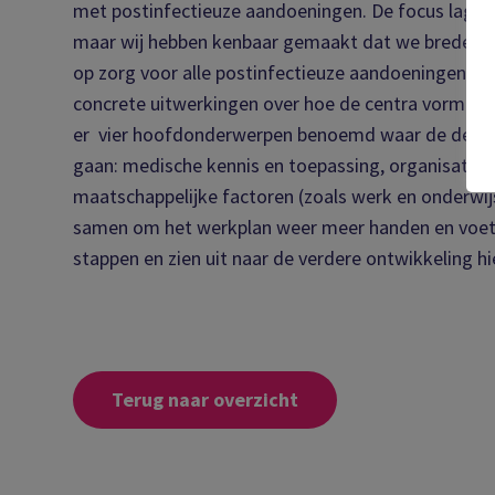
met postinfectieuze aandoeningen. De focus lag r
maar wij hebben kenbaar gemaakt dat we breder m
op zorg voor alle postinfectieuze aandoeningen. Ui
concrete uitwerkingen over hoe de centra vormge
er vier hoofdonderwerpen benoemd waar de deel
gaan: medische kennis en toepassing, organisatie va
maatschappelijke factoren (zoals werk en onderwi
samen om het werkplan weer meer handen en voeten
stappen en zien uit naar de verdere ontwikkeling hi
Terug naar overzicht