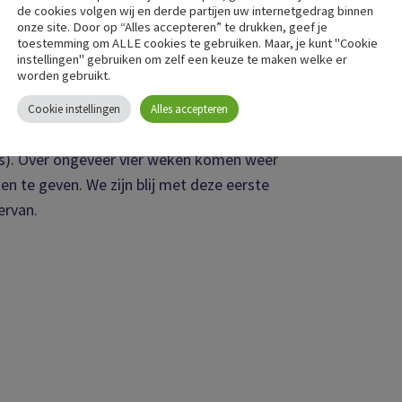
egelmatig op de aandoening post-COVID,
de cookies volgen wij en derde partijen uw internetgedrag binnen
onze site. Door op “Alles accepteren” te drukken, geef je
oeten kijken en dat we ons moeten richten
toestemming om ALLE cookies te gebruiken. Maar, je kunt "Cookie
t de bijeenkomst kwamen allereerst al heel
instellingen" gebruiken om zelf een keuze te maken welke er
worden gebruikt.
geven zouden kunnen worden. Daarnaast zijn
nemers de komende weken mee aan de slag
Cookie instellingen
Alles accepteren
n zorg, financiering en sociaal
js). Over ongeveer vier weken komen weer
 te geven. We zijn blij met deze eerste
ervan.