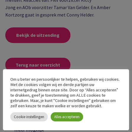
mensen. Reacties van: FNV voorzitter Kitty
Jong en AOb voorzitter Tamar Van Gelder. En Amber
Kortzorg gaat in gesprek met Conny Helder.
Bekijk de uitzending
Terug naar overzicht
Om u beter en persoonlijker te helpen, gebruiken wij cookies.
Met de cookies volgen wij en derde partijen uw
internetgedrag binnen onze site. Door op “Alles accepteren”
te drukken, geef je toestemming om ALLE cookies te
gebruiken. Maar, je kunt "Cookie instellingen" gebruiken om
Interessante berichten
zelf een keuze te maken welke er worden gebruikt.
Cookie instellingen
Alles accepteren
Update 1-8: Aanmelden bij C-support niet
meer mogelijk