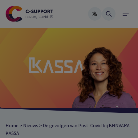
Skip
to
main
content
Home
>
Nieuws
>
De gevolgen van Post-Covid bij BNNVARA
KASSA