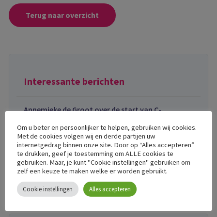
Terug naar overzicht
Interessante berichten
Annemieke de Groot over de start van C-
support
Om u beter en persoonlijker te helpen, gebruiken wij cookies.
Met de cookies volgen wij en derde partijen uw
internetgedrag binnen onze site. Door op “Alles accepteren”
Een eerste indruk
te drukken, geef je toestemming om ALLE cookies te
gebruiken. Maar, je kunt "Cookie instellingen" gebruiken om
zelf een keuze te maken welke er worden gebruikt.
Nieuwsbrief juni 2021
Cookie instellingen
Alles accepteren