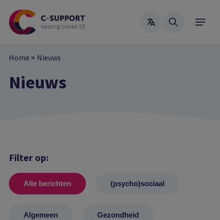
Skip
to
main
content
Home
>
Nieuws
Nieuws
Filter op:
Alle berichten
(psycho)sociaal
Algemeen
Gezondheid